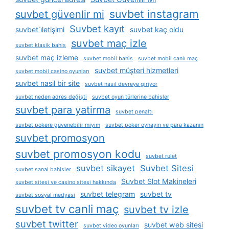
suvbet instagram
suvbet güvenlir mi
Suvbet kayıt
suvbet i̇letişimi
suvbet kaç oldu
suvbet maç izle
suvbet klasik bahis
suvbet maç izleme
suvbet mobil bahis
suvbet mobil canlı maç
suvbet müşteri hizmetleri
suvbet mobil casino oyunları
suvbet nasil bir site
suvbet nasıl devreye giriyor
suvbet neden adres değişti
suvbet oyun türlerine bahisler
suvbet para yatirma
suvbet penaltı
suvbet pokere güvenebilir miyim
suvbet poker oynayın ve para kazanın
suvbet promosyon
suvbet promosyon kodu
suvbet rulet
suvbet sikayet
Suvbet Sitesi
suvbet sanal bahisler
Suvbet Slot Makineleri
suvbet sitesi ve casino sitesi hakkında
suvbet telegram
suvbet tv
suvbet sosyal medyası
suvbet tv canli maç
suvbet tv izle
suvbet twitter
suvbet web sitesi
suvbet video oyunları