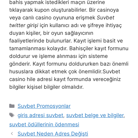
bahis yapmak istedikleri maçın üzerine
tıklayarak kupon oluşturabilirler. Bir casinoya
veya canlı casino oyununa erişmek
Suvbet
twitter girişi
için kullanıcı adı ve şifreye ihtiyaç
duyan kişiler, bir oyun sağlayıcının
faaliyetlerinde bulunurlar. Kayıt işlemi basit ve
tamamlanması kolaydır. Bahisçiler kayıt formunu
doldurur ve işleme alınması için sisteme
gönderir. Kayıt formunu doldururken bazı önemli
hususlara dikkat etmek çok önemlidir.Suvbet
casino hile adresi kayıt formunda vereceğiniz
bilgiler kişisel bilgiler olmalıdır.
Kategoriler
Suvbet Promosyonlar
Etiketler
giris adresi suvbet
,
suvbet belge ve bilgiler
,
suvbet ödüllerinin ödenmesi
Suvbet Neden Adres Değişti