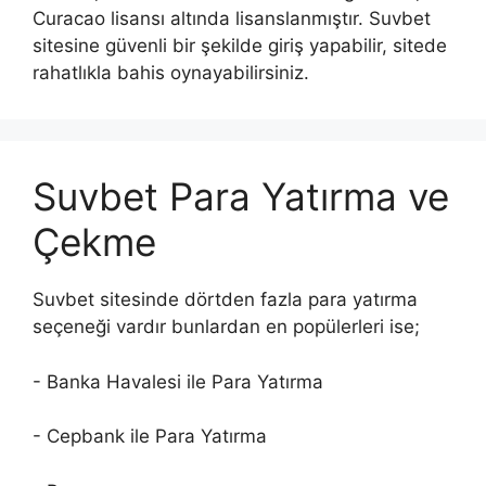
Curacao lisansı altında lisanslanmıştır. Suvbet
sitesine güvenli bir şekilde giriş yapabilir, sitede
rahatlıkla bahis oynayabilirsiniz.
Suvbet Para Yatırma ve
Çekme
Suvbet sitesinde dörtden fazla para yatırma
seçeneği vardır bunlardan en popülerleri ise;
- Banka Havalesi ile Para Yatırma
- Cepbank ile Para Yatırma