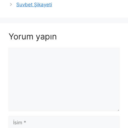
Suvbet Şikayeti
Yorum yapın
Yorum
İsim