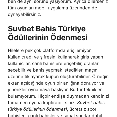
ben de aynı sorunu yaşıyorum. Ayrıca dilerseniz
tüm oyunları mobil uygulama üzerinden de
oynayabilirsiniz.
Suvbet Bahis Türkiye
Ödüllerinin Ödenmesi
Hilelere pek çok platformda erişilemiyor.
Kullanıcı adı ve şifresini kullanarak giriş yapan
kullanıcılar, canlı bahislere erişebilir, oranları
seçebilir ve bahis yapmak istedikleri maçın
üzerine tıklayarak kupon oluşturabilirler. Örneğin
ekran açıldığında oyun bir anlığına donuyor ve
jenerikler oynamaya başlıyor. Bu tür teknikleri
bulamıyorum. Hiçbir endişe duymadan kendinizi
tamamen oyuna kaptırabilirsiniz.
Suvbet bahis
türkiye ödüllerinin ödenmesi
, ücretsiz spor
bahisleri, canlı bahisler ve sanal sporlar dahil