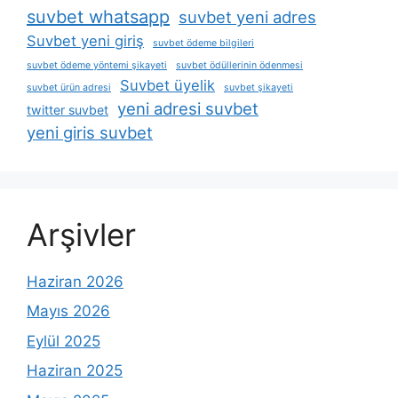
suvbet whatsapp
suvbet yeni adres
Suvbet yeni giriş
suvbet ödeme bilgileri
suvbet ödeme yöntemi şikayeti
suvbet ödüllerinin ödenmesi
Suvbet üyelik
suvbet ürün adresi
suvbet şikayeti
yeni adresi suvbet
twitter suvbet
yeni giris suvbet
Arşivler
Haziran 2026
Mayıs 2026
Eylül 2025
Haziran 2025