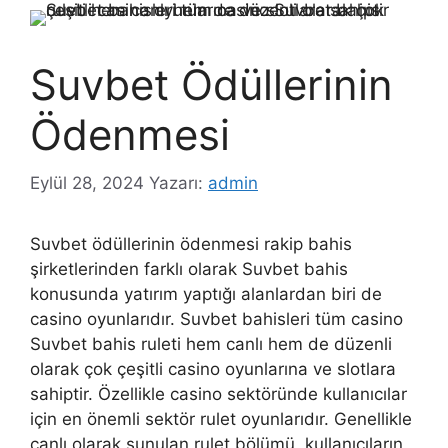
Suvbet Ödüllerinin
Ödenmesi
Eylül 28, 2024
Yazarı:
admin
Suvbet ödüllerinin ödenmesi rakip bahis
şirketlerinden farklı olarak Suvbet bahis
konusunda yatırım yaptığı alanlardan biri de
casino oyunlarıdır. Suvbet bahisleri tüm casino
Suvbet bahis ruleti hem canlı hem de düzenli
olarak çok çeşitli casino oyunlarına ve slotlara
sahiptir. Özellikle casino sektöründe kullanıcılar
için en önemli sektör rulet oyunlarıdır. Genellikle
canlı olarak sunulan rulet bölümü, kullanıcıların