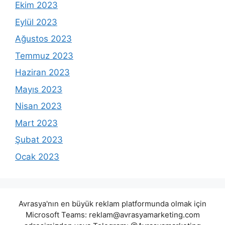
Ekim 2023
Eylül 2023
Ağustos 2023
Temmuz 2023
Haziran 2023
Mayıs 2023
Nisan 2023
Mart 2023
Şubat 2023
Ocak 2023
Avrasya'nın en büyük reklam platformunda olmak için
Microsoft Teams:
reklam@avrasyamarketing.com