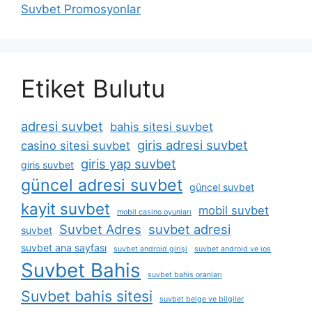
Suvbet Promosyonlar
Etiket Bulutu
adresi suvbet
bahis sitesi suvbet
giris adresi suvbet
casino sitesi suvbet
giris yap suvbet
giris suvbet
güncel adresi suvbet
güncel suvbet
kayit suvbet
mobil suvbet
mobil casino oyunları
Suvbet Adres
suvbet adresi
suvbet
suvbet ana sayfası
suvbet android girişi
suvbet android ve i̇os
Suvbet Bahis
suvbet bahis oranları
Suvbet bahis sitesi
suvbet belge ve bilgiler