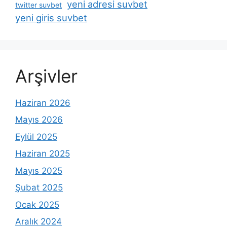
yeni adresi suvbet
twitter suvbet
yeni giris suvbet
Arşivler
Haziran 2026
Mayıs 2026
Eylül 2025
Haziran 2025
Mayıs 2025
Şubat 2025
Ocak 2025
Aralık 2024