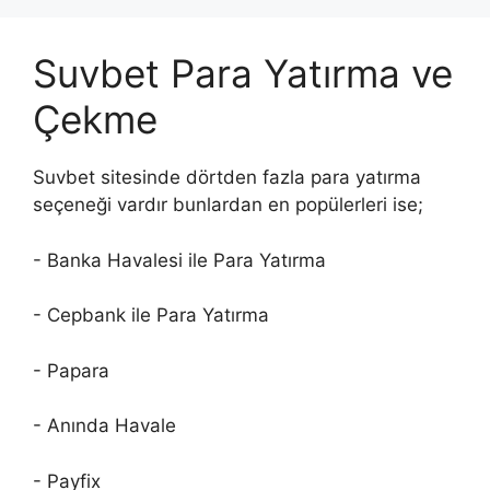
Suvbet Para Yatırma ve
Çekme
Suvbet sitesinde dörtden fazla para yatırma
seçeneği vardır bunlardan en popülerleri ise;
- Banka Havalesi ile Para Yatırma
- Cepbank ile Para Yatırma
- Papara
- Anında Havale
- Payfix