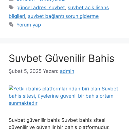
Etiketler
güncel adresi suvbet
,
suvbet açık lisans
bilgileri
,
suvbet bağlantı sorun giderme
Yorum yap
Suvbet Güvenilir Bahis
Şubat 5, 2025
Yazarı:
admin
Suvbet güvenilir bahis Suvbet bahis sitesi
güvenilir ve güvenilir bir bahis platformudur.