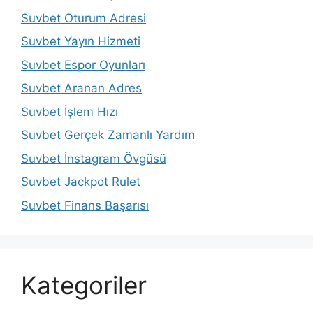
Suvbet Oturum Adresi
Suvbet Yayın Hizmeti
Suvbet Espor Oyunları
Suvbet Aranan Adres
Suvbet İşlem Hızı
Suvbet Gerçek Zamanlı Yardım
Suvbet İnstagram Övgüsü
Suvbet Jackpot Rulet
Suvbet Finans Başarısı
Kategoriler