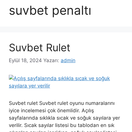
suvbet penaltı
Suvbet Rulet
Eylül 18, 2024
Yazarı:
admin
Suvbet rulet Suvbet rulet oyunu numaralarını
iyice incelemesi çok önemlidir. Açılış
sayfalarında sıklıkla sıcak ve soğuk sayılara yer
verilir. Sıcak sayılar listesi bu tablodan en sık