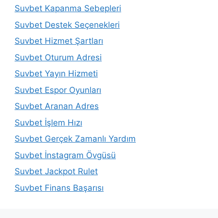
Suvbet Kapanma Sebepleri
Suvbet Destek Seçenekleri
Suvbet Hizmet Şartları
Suvbet Oturum Adresi
Suvbet Yayın Hizmeti
Suvbet Espor Oyunları
Suvbet Aranan Adres
Suvbet İşlem Hızı
Suvbet Gerçek Zamanlı Yardım
Suvbet İnstagram Övgüsü
Suvbet Jackpot Rulet
Suvbet Finans Başarısı