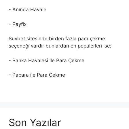
- Anında Havale
- Payfix
Suvbet sitesinde birden fazla para çekme
seçeneği vardır bunlardan en popülerleri ise;
- Banka Havalesi ile Para Çekme
- Papara ile Para Çekme
Son Yazılar