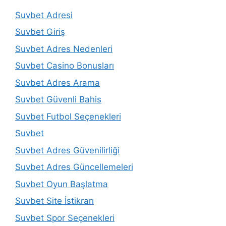
Suvbet Adresi
Suvbet Giriş
Suvbet Adres Nedenleri
Suvbet Casino Bonusları
Suvbet Adres Arama
Suvbet Güvenli Bahis
Suvbet Futbol Seçenekleri
Suvbet
Suvbet Adres Güvenilirliği
Suvbet Adres Güncellemeleri
Suvbet Oyun Başlatma
Suvbet Site İstikrarı
Suvbet Spor Seçenekleri