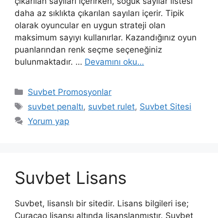
çıkarılan sayıları içerirken, soğuk sayılar listesi
daha az sıklıkta çıkarılan sayıları içerir. Tipik
olarak oyuncular en uygun strateji olan
maksimum sayıyı kullanırlar. Kazandığınız oyun
puanlarından renk seçme seçeneğiniz
bulunmaktadır. …
Devamını oku…
Kategoriler
Suvbet Promosyonlar
Etiketler
suvbet penaltı
,
suvbet rulet
,
Suvbet Sitesi
Yorum yap
Suvbet Lisans
Suvbet, lisanslı bir sitedir. Lisans bilgileri ise;
Curacao lisansı altında lisanslanmıştır. Suvbet