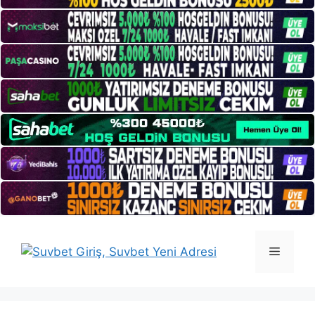
İçeriğe
atla
Menü