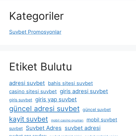
Kategoriler
Suvbet Promosyonlar
Etiket Bulutu
adresi suvbet
bahis sitesi suvbet
giris adresi suvbet
casino sitesi suvbet
giris yap suvbet
giris suvbet
güncel adresi suvbet
güncel suvbet
kayit suvbet
mobil suvbet
mobil casino oyunları
Suvbet Adres
suvbet adresi
suvbet
suvbet ana sayfası