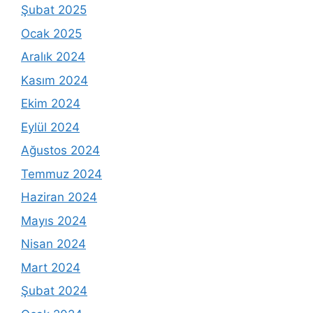
Şubat 2025
Ocak 2025
Aralık 2024
Kasım 2024
Ekim 2024
Eylül 2024
Ağustos 2024
Temmuz 2024
Haziran 2024
Mayıs 2024
Nisan 2024
Mart 2024
Şubat 2024