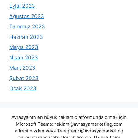
Eylül 2023
Ağustos 2023
Temmuz 2023
Haziran 2023
Mayıs 2023
Nisan 2023
Mart 2023
Şubat 2023
Ocak 2023
Avrasya'nın en büyük reklam platformunda olmak için
Microsoft Teams:
reklam@avrasyamarketing.com
adresimizden veya Telegram: @Avrasyamarketing
adresimizden irtibat kurabilirsiniz. (Tek iletişim