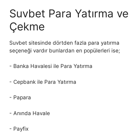
Suvbet Para Yatırma ve
Çekme
Suvbet sitesinde dörtden fazla para yatırma
seçeneği vardır bunlardan en popülerleri ise;
- Banka Havalesi ile Para Yatırma
- Cepbank ile Para Yatırma
- Papara
- Anında Havale
- Payfix