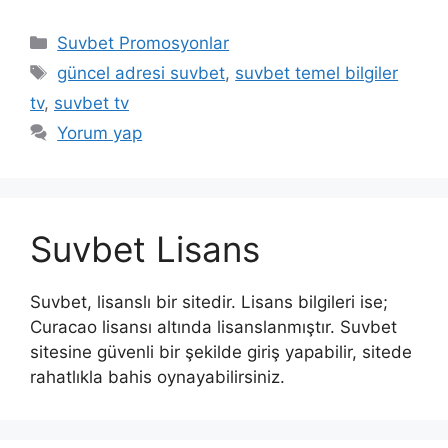
Kategoriler
Suvbet Promosyonlar
Etiketler
güncel adresi suvbet
,
suvbet temel bilgiler
tv
,
suvbet tv
Yorum yap
Suvbet Lisans
Suvbet, lisanslı bir sitedir. Lisans bilgileri ise;
Curacao lisansı altında lisanslanmıştır. Suvbet
sitesine güvenli bir şekilde giriş yapabilir, sitede
rahatlıkla bahis oynayabilirsiniz.