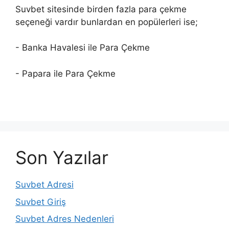
Suvbet sitesinde birden fazla para çekme
seçeneği vardır bunlardan en popülerleri ise;
- Banka Havalesi ile Para Çekme
- Papara ile Para Çekme
Son Yazılar
Suvbet Adresi
Suvbet Giriş
Suvbet Adres Nedenleri