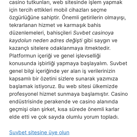
casino tutkunları, web sitesinde işlem yapmak
için tercih ettikleri mobil cihazları seçme
özgürlüğüne sahiptir. Önemli getirilerin olmayışı,
tekrarlanan hizmet ve karmaşık bahis
düzenlemeleri, bahisçileri
Suvbet casinoya
kaydolun neden adres değişti
gibi saygın ve
kazançlı sitelere odaklanmaya itmektedir.
Platformun içeriği ve genel işlevselliği
konusunda işbirliği yapmaya başlayalım. Suvbet
genel bilgi içeriğinde yer alan iş verilerinizin
kapsamlı bir özetini sizlere sunarak yazımıza
başlamak istiyoruz. Bu web sitesi ülkemizde
profesyonel hizmet sunmaya başlamıştır. Casino
endüstrisinde perakende ve casino alanında
geçmişi olan şirket, kısa sürede önemli karlar
elde etti ve çok sayıda olumlu yorum topladı.
Suvbet sitesine üye olun