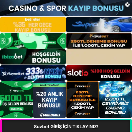
×
Suvbet GİRİŞ İÇİN TIKLAYINIZ!