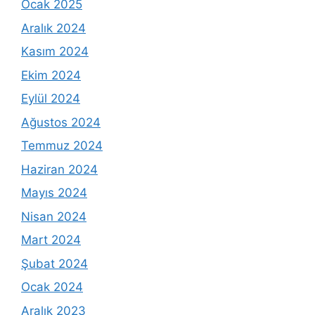
Ocak 2025
Aralık 2024
Kasım 2024
Ekim 2024
Eylül 2024
Ağustos 2024
Temmuz 2024
Haziran 2024
Mayıs 2024
Nisan 2024
Mart 2024
Şubat 2024
Ocak 2024
Aralık 2023