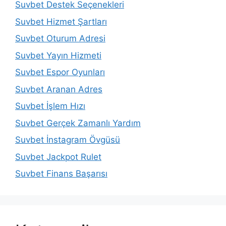
Suvbet Destek Seçenekleri
Suvbet Hizmet Şartları
Suvbet Oturum Adresi
Suvbet Yayın Hizmeti
Suvbet Espor Oyunları
Suvbet Aranan Adres
Suvbet İşlem Hızı
Suvbet Gerçek Zamanlı Yardım
Suvbet İnstagram Övgüsü
Suvbet Jackpot Rulet
Suvbet Finans Başarısı