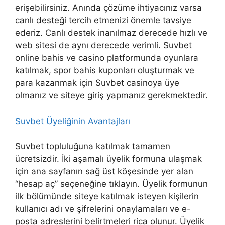
erişebilirsiniz. Anında çözüme ihtiyacınız varsa
canlı desteği tercih etmenizi önemle tavsiye
ederiz. Canlı destek inanılmaz derecede hızlı ve
web sitesi de aynı derecede verimli. Suvbet
online bahis ve casino platformunda oyunlara
katılmak, spor bahis kuponları oluşturmak ve
para kazanmak için Suvbet casinoya üye
olmanız ve siteye giriş yapmanız gerekmektedir.
Suvbet Üyeliğinin Avantajları
Suvbet topluluğuna katılmak tamamen
ücretsizdir. İki aşamalı üyelik formuna ulaşmak
için ana sayfanın sağ üst köşesinde yer alan
“hesap aç” seçeneğine tıklayın. Üyelik formunun
ilk bölümünde siteye katılmak isteyen kişilerin
kullanıcı adı ve şifrelerini onaylamaları ve e-
posta adreslerini belirtmeleri rica olunur. Üyelik