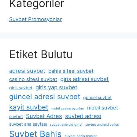
Kategoriler
Suvbet Promosyonlar
Etiket Bulutu
adresi suvbet
bahis sitesi suvbet
giris adresi suvbet
casino sitesi suvbet
giris yap suvbet
giris suvbet
güncel adresi suvbet
güncel suvbet
kayit suvbet
mobil suvbet
mobil casino oyunları
Suvbet Adres
suvbet adresi
suvbet
suvbet ana sayfası
suvbet android girişi
suvbet android ve i̇os
Suvbet Bahis
suvbet bahis oranları