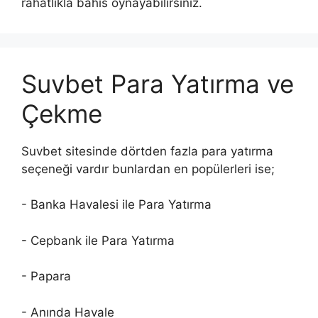
rahatlıkla bahis oynayabilirsiniz.
Suvbet Para Yatırma ve
Çekme
Suvbet sitesinde dörtden fazla para yatırma
seçeneği vardır bunlardan en popülerleri ise;
- Banka Havalesi ile Para Yatırma
- Cepbank ile Para Yatırma
- Papara
- Anında Havale