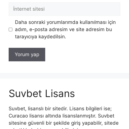
İnternet
sitesi
Daha sonraki yorumlarımda kullanılması için
adım, e-posta adresim ve site adresim bu
tarayıcıya kaydedilsin.
Suvbet Lisans
Suvbet, lisanslı bir sitedir. Lisans bilgileri ise;
Curacao lisansı altında lisanslanmıştır. Suvbet
sitesine güvenli bir şekilde giriş yapabilir, sitede