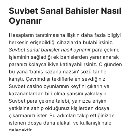
Suvbet Sanal Bahisler Nasıl
Oynanır
Hesapların tanıtılmasına ilişkin daha fazla bilgiyi
herkesin erişebildiği cihazlarda bulabilirsiniz.
Suvbet sanal bahisler nasıl oynanır
para çekme
işleminin sağladığı ek bahislerden yararlanarak
paranızı kolayca ikiye katlayabilirsiniz. O günden
bu yana ‘bahis kazanamazsın’ sözü tarihe
karıştı. Çevrimdışı tekliflerle en sevdiğiniz
Suvbet casino oyunlarının keyfini çıkarın ve
kazananlardan biri olma şansını yakalayın.
Suvbet para çekme talebi, yalnızca erişim
yetkisine sahip olduğunuz kişilerden dosya
çıkarmanızı ister. Bu adımları takip ettiğinizde
istenen dosya daha alakalı ve kullanışlı hale
gelecektir.