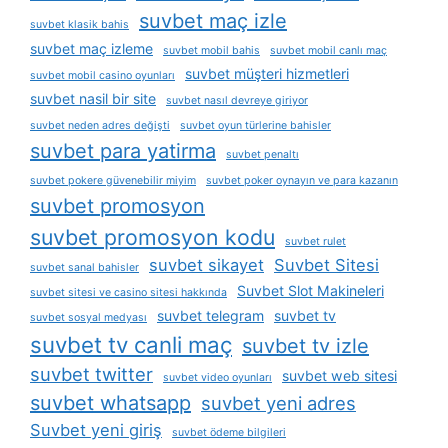
suvbet maç izle
suvbet klasik bahis
suvbet maç izleme
suvbet mobil bahis
suvbet mobil canlı maç
suvbet müşteri hizmetleri
suvbet mobil casino oyunları
suvbet nasil bir site
suvbet nasıl devreye giriyor
suvbet neden adres değişti
suvbet oyun türlerine bahisler
suvbet para yatirma
suvbet penaltı
suvbet pokere güvenebilir miyim
suvbet poker oynayın ve para kazanın
suvbet promosyon
suvbet promosyon kodu
suvbet rulet
suvbet sikayet
Suvbet Sitesi
suvbet sanal bahisler
Suvbet Slot Makineleri
suvbet sitesi ve casino sitesi hakkında
suvbet telegram
suvbet tv
suvbet sosyal medyası
suvbet tv canli maç
suvbet tv izle
suvbet twitter
suvbet web sitesi
suvbet video oyunları
suvbet whatsapp
suvbet yeni adres
Suvbet yeni giriş
suvbet ödeme bilgileri