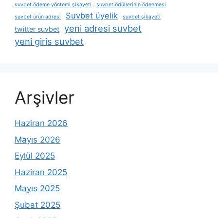
suvbet ödeme yöntemi şikayeti
suvbet ödüllerinin ödenmesi
Suvbet üyelik
suvbet ürün adresi
suvbet şikayeti
yeni adresi suvbet
twitter suvbet
yeni giris suvbet
Arşivler
Haziran 2026
Mayıs 2026
Eylül 2025
Haziran 2025
Mayıs 2025
Şubat 2025