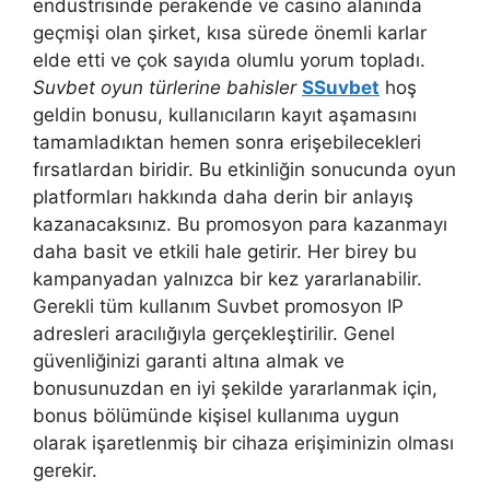
endüstrisinde perakende ve casino alanında
geçmişi olan şirket, kısa sürede önemli karlar
elde etti ve çok sayıda olumlu yorum topladı.
Suvbet oyun türlerine bahisler
SSuvbet
hoş
geldin bonusu, kullanıcıların kayıt aşamasını
tamamladıktan hemen sonra erişebilecekleri
fırsatlardan biridir. Bu etkinliğin sonucunda oyun
platformları hakkında daha derin bir anlayış
kazanacaksınız. Bu promosyon para kazanmayı
daha basit ve etkili hale getirir. Her birey bu
kampanyadan yalnızca bir kez yararlanabilir.
Gerekli tüm kullanım Suvbet promosyon IP
adresleri aracılığıyla gerçekleştirilir. Genel
güvenliğinizi garanti altına almak ve
bonusunuzdan en iyi şekilde yararlanmak için,
bonus bölümünde kişisel kullanıma uygun
olarak işaretlenmiş bir cihaza erişiminizin olması
gerekir.