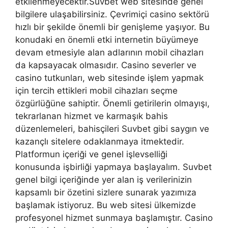
etkilenmeyecektir.Suvbet web sitesinde genel
bilgilere ulaşabilirsiniz. Çevrimiçi casino sektörü
hızlı bir şekilde önemli bir genişleme yaşıyor. Bu
konudaki en önemli etki internetin büyümeye
devam etmesiyle alan adlarının mobil cihazları
da kapsayacak olmasıdır. Casino severler ve
casino tutkunları, web sitesinde işlem yapmak
için tercih ettikleri mobil cihazları seçme
özgürlüğüne sahiptir. Önemli getirilerin olmayışı,
tekrarlanan hizmet ve karmaşık bahis
düzenlemeleri, bahisçileri Suvbet gibi saygın ve
kazançlı sitelere odaklanmaya itmektedir.
Platformun içeriği ve genel işlevselliği
konusunda işbirliği yapmaya başlayalım. Suvbet
genel bilgi içeriğinde yer alan iş verilerinizin
kapsamlı bir özetini sizlere sunarak yazımıza
başlamak istiyoruz. Bu web sitesi ülkemizde
profesyonel hizmet sunmaya başlamıştır. Casino