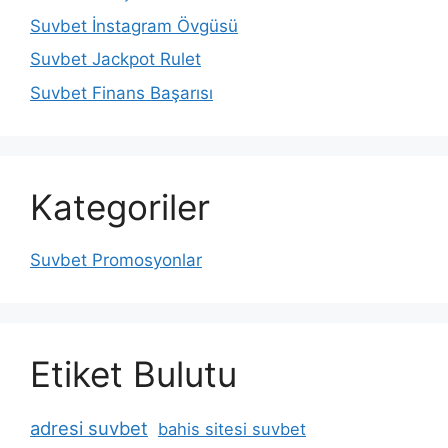
Suvbet İnstagram Övgüsü
Suvbet Jackpot Rulet
Suvbet Finans Başarısı
Kategoriler
Suvbet Promosyonlar
Etiket Bulutu
adresi suvbet
bahis sitesi suvbet