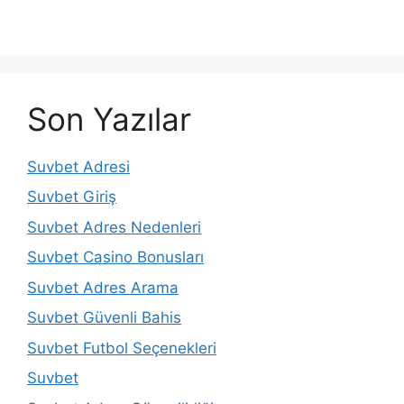
Son Yazılar
Suvbet Adresi
Suvbet Giriş
Suvbet Adres Nedenleri
Suvbet Casino Bonusları
Suvbet Adres Arama
Suvbet Güvenli Bahis
Suvbet Futbol Seçenekleri
Suvbet