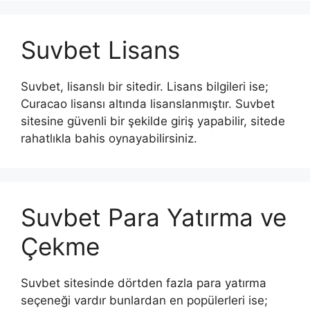
Suvbet Lisans
Suvbet, lisanslı bir sitedir. Lisans bilgileri ise;
Curacao lisansı altında lisanslanmıştır. Suvbet
sitesine güvenli bir şekilde giriş yapabilir, sitede
rahatlıkla bahis oynayabilirsiniz.
Suvbet Para Yatırma ve
Çekme
Suvbet sitesinde dörtden fazla para yatırma
seçeneği vardır bunlardan en popülerleri ise;