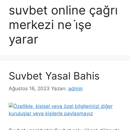
suvbet online çağrı
merkezi ne i̇şe
yarar
Suvbet Yasal Bahis
Ağustos 16, 2023
Yazarı:
admin