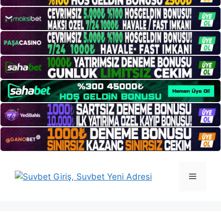
İçeriğe
atla
Menü