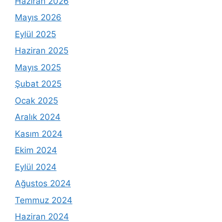
Haziran 2026
Mayıs 2026
Eylül 2025
Haziran 2025
Mayıs 2025
Şubat 2025
Ocak 2025
Aralık 2024
Kasım 2024
Ekim 2024
Eylül 2024
Ağustos 2024
Temmuz 2024
Haziran 2024