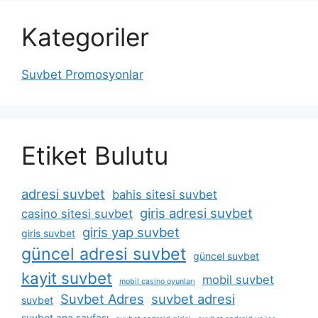
Kategoriler
Suvbet Promosyonlar
Etiket Bulutu
adresi suvbet
bahis sitesi suvbet
giris adresi suvbet
casino sitesi suvbet
giris yap suvbet
giris suvbet
güncel adresi suvbet
güncel suvbet
kayit suvbet
mobil suvbet
mobil casino oyunları
Suvbet Adres
suvbet adresi
suvbet
suvbet ana sayfası