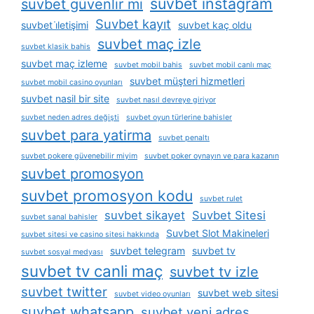
suvbet instagram
suvbet güvenlir mi
Suvbet kayıt
suvbet i̇letişimi
suvbet kaç oldu
suvbet maç izle
suvbet klasik bahis
suvbet maç izleme
suvbet mobil bahis
suvbet mobil canlı maç
suvbet müşteri hizmetleri
suvbet mobil casino oyunları
suvbet nasil bir site
suvbet nasıl devreye giriyor
suvbet neden adres değişti
suvbet oyun türlerine bahisler
suvbet para yatirma
suvbet penaltı
suvbet pokere güvenebilir miyim
suvbet poker oynayın ve para kazanın
suvbet promosyon
suvbet promosyon kodu
suvbet rulet
suvbet sikayet
Suvbet Sitesi
suvbet sanal bahisler
Suvbet Slot Makineleri
suvbet sitesi ve casino sitesi hakkında
suvbet telegram
suvbet tv
suvbet sosyal medyası
suvbet tv canli maç
suvbet tv izle
suvbet twitter
suvbet web sitesi
suvbet video oyunları
suvbet whatsapp
suvbet yeni adres