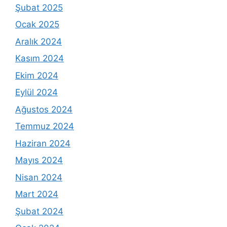
Şubat 2025
Ocak 2025
Aralık 2024
Kasım 2024
Ekim 2024
Eylül 2024
Ağustos 2024
Temmuz 2024
Haziran 2024
Mayıs 2024
Nisan 2024
Mart 2024
Şubat 2024