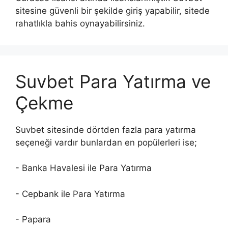
sitesine güvenli bir şekilde giriş yapabilir, sitede
rahatlıkla bahis oynayabilirsiniz.
Suvbet Para Yatırma ve
Çekme
Suvbet sitesinde dörtden fazla para yatırma
seçeneği vardır bunlardan en popülerleri ise;
- Banka Havalesi ile Para Yatırma
- Cepbank ile Para Yatırma
- Papara