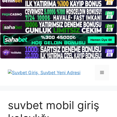
İçeriğe
atla
Menü
suvbet mobil giriş