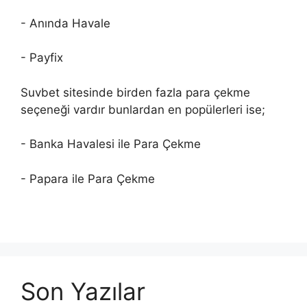
- Anında Havale
- Payfix
Suvbet sitesinde birden fazla para çekme
seçeneği vardır bunlardan en popülerleri ise;
- Banka Havalesi ile Para Çekme
- Papara ile Para Çekme
Son Yazılar