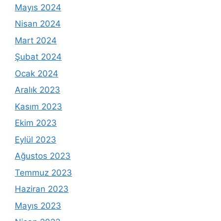
Mayıs 2024
Nisan 2024
Mart 2024
Şubat 2024
Ocak 2024
Aralık 2023
Kasım 2023
Ekim 2023
Eylül 2023
Ağustos 2023
Temmuz 2023
Haziran 2023
Mayıs 2023