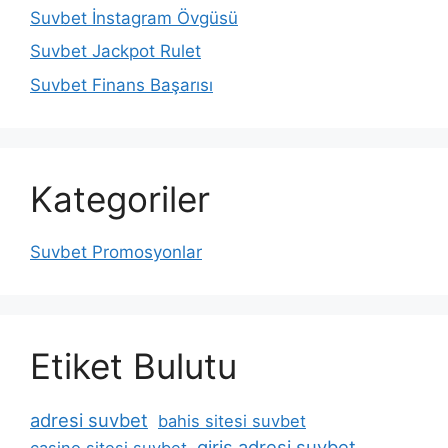
Suvbet İnstagram Övgüsü
Suvbet Jackpot Rulet
Suvbet Finans Başarısı
Kategoriler
Suvbet Promosyonlar
Etiket Bulutu
adresi suvbet
bahis sitesi suvbet
giris adresi suvbet
casino sitesi suvbet