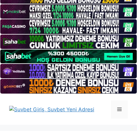
İçeriğe
atla
Menü