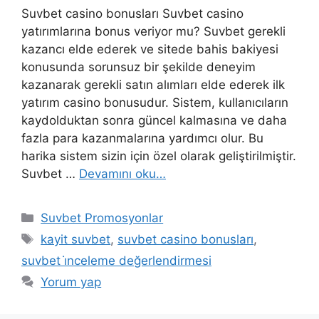
Suvbet casino bonusları Suvbet casino
yatırımlarına bonus veriyor mu? Suvbet gerekli
kazancı elde ederek ve sitede bahis bakiyesi
konusunda sorunsuz bir şekilde deneyim
kazanarak gerekli satın alımları elde ederek ilk
yatırım casino bonusudur. Sistem, kullanıcıların
kaydolduktan sonra güncel kalmasına ve daha
fazla para kazanmalarına yardımcı olur. Bu
harika sistem sizin için özel olarak geliştirilmiştir.
Suvbet …
Devamını oku…
Kategoriler
Suvbet Promosyonlar
Etiketler
kayit suvbet
,
suvbet casino bonusları
,
suvbet i̇nceleme değerlendirmesi
Yorum yap