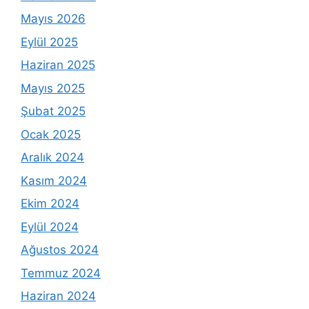
Mayıs 2026
Eylül 2025
Haziran 2025
Mayıs 2025
Şubat 2025
Ocak 2025
Aralık 2024
Kasım 2024
Ekim 2024
Eylül 2024
Ağustos 2024
Temmuz 2024
Haziran 2024