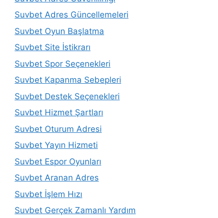
Suvbet Adres Güncellemeleri
Suvbet Oyun Başlatma
Suvbet Site İstikrarı
Suvbet Spor Seçenekleri
Suvbet Kapanma Sebepleri
Suvbet Destek Seçenekleri
Suvbet Hizmet Şartları
Suvbet Oturum Adresi
Suvbet Yayın Hizmeti
Suvbet Espor Oyunları
Suvbet Aranan Adres
Suvbet İşlem Hızı
Suvbet Gerçek Zamanlı Yardım