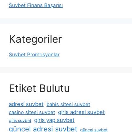
Suvbet Finans Başarısı
Kategoriler
Suvbet Promosyonlar
Etiket Bulutu
adresi suvbet
bahis sitesi suvbet
giris adresi suvbet
casino sitesi suvbet
giris yap suvbet
giris suvbet
güncel adresi suvbet
güncel suvbet