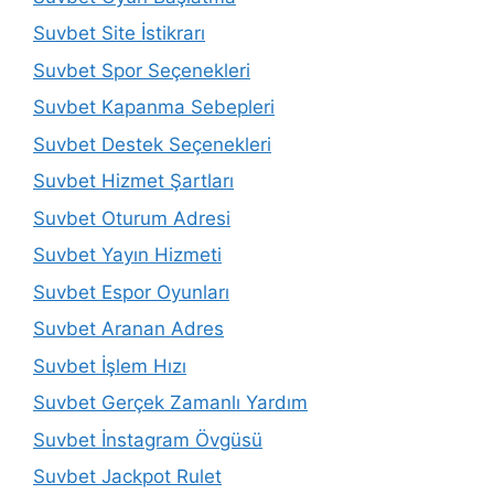
Suvbet Site İstikrarı
Suvbet Spor Seçenekleri
Suvbet Kapanma Sebepleri
Suvbet Destek Seçenekleri
Suvbet Hizmet Şartları
Suvbet Oturum Adresi
Suvbet Yayın Hizmeti
Suvbet Espor Oyunları
Suvbet Aranan Adres
Suvbet İşlem Hızı
Suvbet Gerçek Zamanlı Yardım
Suvbet İnstagram Övgüsü
Suvbet Jackpot Rulet