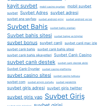
kayit suvbet
mobil suvbet
mobil casino oyunları
Suvbet Adres
suvbet adresi
suvbet
suvbet ana sayfası
suvbet android girişi
suvbet android ve i̇os
Suvbet Bahis
suvbet bahis oranları
Suvbet bahis sitesi
suvbet belge ve bilgiler
suvbet bonus
suvbet canli
suvbet canli maç izle
suvbet canlı bahis
suvbet canlı bahis sitesi
Suvbet Canlı Casino
suvbet canlı bahis şikayetleri
suvbet canlı destek
suvbet canlı destek ekibi
Suvbet Canlı Oyunlar
suvbet casino platformu
suvbet casino sitesi
suvbet casino tutkusu
suvbet com
suvbet erişim zorluğu
suvbet gereklilik
suvbet giris adresi
suvbet giris twitter
Suvbet Giriş
suvbet giris yap
suvbet girişi