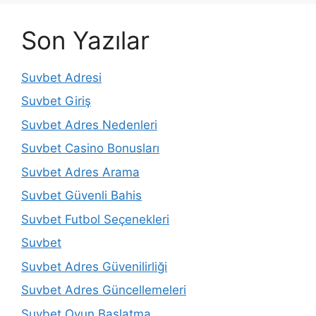
Son Yazılar
Suvbet Adresi
Suvbet Giriş
Suvbet Adres Nedenleri
Suvbet Casino Bonusları
Suvbet Adres Arama
Suvbet Güvenli Bahis
Suvbet Futbol Seçenekleri
Suvbet
Suvbet Adres Güvenilirliği
Suvbet Adres Güncellemeleri
Suvbet Oyun Başlatma