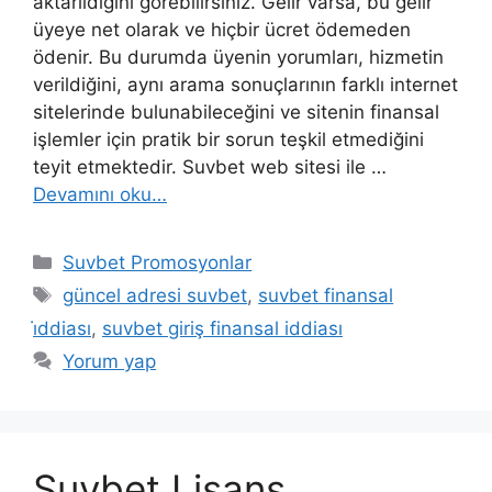
aktarıldığını görebilirsiniz. Gelir varsa, bu gelir
üyeye net olarak ve hiçbir ücret ödemeden
ödenir. Bu durumda üyenin yorumları, hizmetin
verildiğini, aynı arama sonuçlarının farklı internet
sitelerinde bulunabileceğini ve sitenin finansal
işlemler için pratik bir sorun teşkil etmediğini
teyit etmektedir. Suvbet web sitesi ile …
Devamını oku…
Kategoriler
Suvbet Promosyonlar
Etiketler
güncel adresi suvbet
,
suvbet finansal
i̇ddiası
,
suvbet giriş finansal iddiası
Yorum yap
Suvbet Lisans