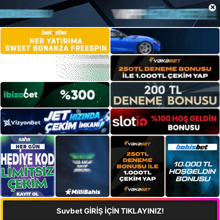
×
Suvbet GİRİŞ İÇİN TIKLAYINIZ!