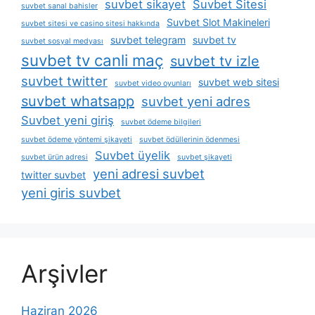
suvbet sikayet
Suvbet Sitesi
suvbet sanal bahisler
Suvbet Slot Makineleri
suvbet sitesi ve casino sitesi hakkında
suvbet telegram
suvbet tv
suvbet sosyal medyası
suvbet tv canli maç
suvbet tv izle
suvbet twitter
suvbet web sitesi
suvbet video oyunları
suvbet whatsapp
suvbet yeni adres
Suvbet yeni giriş
suvbet ödeme bilgileri
suvbet ödeme yöntemi şikayeti
suvbet ödüllerinin ödenmesi
Suvbet üyelik
suvbet ürün adresi
suvbet şikayeti
yeni adresi suvbet
twitter suvbet
yeni giris suvbet
Arşivler
Haziran 2026