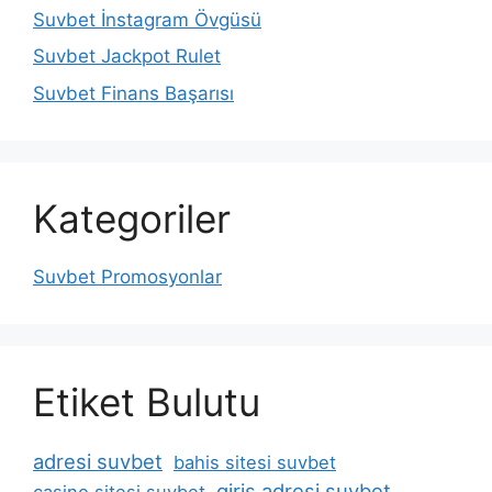
Suvbet İnstagram Övgüsü
Suvbet Jackpot Rulet
Suvbet Finans Başarısı
Kategoriler
Suvbet Promosyonlar
Etiket Bulutu
adresi suvbet
bahis sitesi suvbet
giris adresi suvbet
casino sitesi suvbet