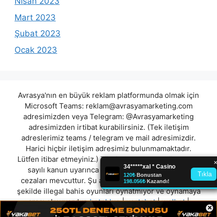
Nisan 2023
Mart 2023
Şubat 2023
Ocak 2023
Avrasya'nın en büyük reklam platformunda olmak için
Microsoft Teams:
reklam@avrasyamarketing.com
adresimizden veya Telegram: @Avrasyamarketing
adresimizden irtibat kurabilirsiniz. (Tek iletişim
adreslerimiz teams / telegram ve mail adresimizdir.
Harici hiçbir iletişim adresimiz bulunmamaktadır.
Lütfen itibar etmeyiniz.) Türkiye yasalarına göre 7258
sayılı kanun uyarınca yasa dışı bahis oynamanın
cezaları mevcuttur. Şu an bulunduğunuz site hiç bir
şekilde illegal bahis oyunları oynatmıyor ve oynamaya
aracı olmuyordur.
betnblue
|
vertabet
|
wolbet
|
×
hepsibahis
|
roketbet
|
fiksturbet
|
uluhanbet
|
casinbo