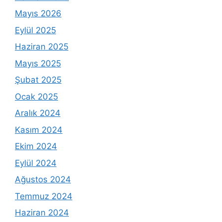
Mayıs 2026
Eylül 2025
Haziran 2025
Mayıs 2025
Şubat 2025
Ocak 2025
Aralık 2024
Kasım 2024
Ekim 2024
Eylül 2024
Ağustos 2024
Temmuz 2024
Haziran 2024