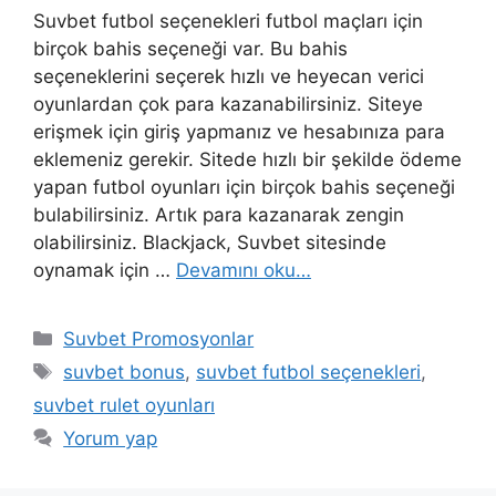
Suvbet futbol seçenekleri futbol maçları için
birçok bahis seçeneği var. Bu bahis
seçeneklerini seçerek hızlı ve heyecan verici
oyunlardan çok para kazanabilirsiniz. Siteye
erişmek için giriş yapmanız ve hesabınıza para
eklemeniz gerekir. Sitede hızlı bir şekilde ödeme
yapan futbol oyunları için birçok bahis seçeneği
bulabilirsiniz. Artık para kazanarak zengin
olabilirsiniz. Blackjack, Suvbet sitesinde
oynamak için …
Devamını oku…
Kategoriler
Suvbet Promosyonlar
Etiketler
suvbet bonus
,
suvbet futbol seçenekleri
,
suvbet rulet oyunları
Yorum yap