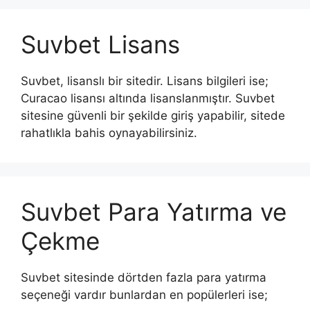
Suvbet Lisans
Suvbet, lisanslı bir sitedir. Lisans bilgileri ise;
Curacao lisansı altında lisanslanmıştır. Suvbet
sitesine güvenli bir şekilde giriş yapabilir, sitede
rahatlıkla bahis oynayabilirsiniz.
Suvbet Para Yatırma ve
Çekme
Suvbet sitesinde dörtden fazla para yatırma
seçeneği vardır bunlardan en popülerleri ise;