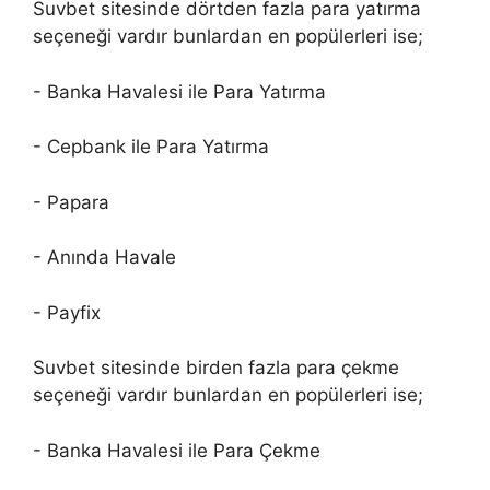
Suvbet sitesinde dörtden fazla para yatırma
seçeneği vardır bunlardan en popülerleri ise;
- Banka Havalesi ile Para Yatırma
- Cepbank ile Para Yatırma
- Papara
- Anında Havale
- Payfix
Suvbet sitesinde birden fazla para çekme
seçeneği vardır bunlardan en popülerleri ise;
- Banka Havalesi ile Para Çekme