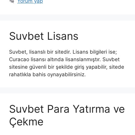
Yorum yap
Suvbet Lisans
Suvbet, lisanslı bir sitedir. Lisans bilgileri ise;
Curacao lisansı altında lisanslanmıştır. Suvbet
sitesine güvenli bir şekilde giriş yapabilir, sitede
rahatlıkla bahis oynayabilirsiniz.
Suvbet Para Yatırma ve
Çekme