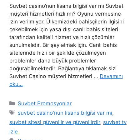
Suvbet casino’nun lisans bilgisi var mı Suvbet
müşteri hizmetleri hızlı mı? Oyunu vermesine
izin verilmiyor. Ülkemizdeki bahisçilerin ilgisini
çekebilmek için yasa dışı canlı bahis siteleri
tarafından kaliteli hizmet ve hızlı çözümler
sunulmalıdır. Bir şey almak için. Canlı bahis
sitelerinde hızlı bir şekilde çözülmeyen
problemler daha büyük problemler
doğurabilmektedir. Bağlantıya tıklamak sizi
Suvbet Casino müşteri hizmetleri …
Devamını
oku…
Kategoriler
Suvbet Promosyonlar
Etiketler
suvbet casino'nun lisans bilgisi var mı
,
suvbet sitesi güvenilir ve güvenilirdir
,
suvbet tv
izle