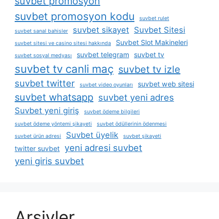
suvbet promosyon
suvbet promosyon kodu
suvbet rulet
suvbet sikayet
Suvbet Sitesi
suvbet sanal bahisler
Suvbet Slot Makineleri
suvbet sitesi ve casino sitesi hakkında
suvbet telegram
suvbet tv
suvbet sosyal medyası
suvbet tv canli maç
suvbet tv izle
suvbet twitter
suvbet web sitesi
suvbet video oyunları
suvbet whatsapp
suvbet yeni adres
Suvbet yeni giriş
suvbet ödeme bilgileri
suvbet ödeme yöntemi şikayeti
suvbet ödüllerinin ödenmesi
Suvbet üyelik
suvbet ürün adresi
suvbet şikayeti
yeni adresi suvbet
twitter suvbet
yeni giris suvbet
Arşivler