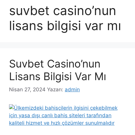
suvbet casino’nun
lisans bilgisi var mı
Suvbet Casino’nun
Lisans Bilgisi Var Mı
Nisan 27, 2024
Yazarı:
admin