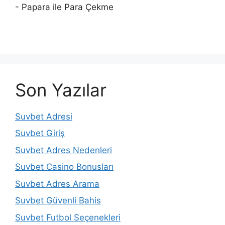
- Papara ile Para Çekme
Son Yazılar
Suvbet Adresi
Suvbet Giriş
Suvbet Adres Nedenleri
Suvbet Casino Bonusları
Suvbet Adres Arama
Suvbet Güvenli Bahis
Suvbet Futbol Seçenekleri