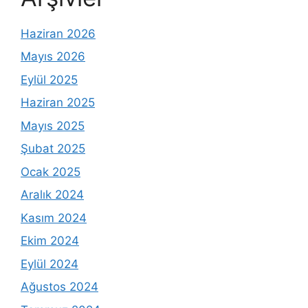
Haziran 2026
Mayıs 2026
Eylül 2025
Haziran 2025
Mayıs 2025
Şubat 2025
Ocak 2025
Aralık 2024
Kasım 2024
Ekim 2024
Eylül 2024
Ağustos 2024