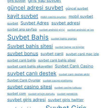
giris yap suvbet
giris suvbet
güncel adresi suvbet
güncel suvbet
kayit suvbet
mobil suvbet
mobil casino oyunları
Suvbet Adres
suvbet adresi
suvbet
suvbet ana sayfası
suvbet android girişi
suvbet android ve i̇os
Suvbet Bahis
suvbet bahis oranları
Suvbet bahis sitesi
suvbet belge ve bilgiler
suvbet bonus
suvbet canli
suvbet canli maç izle
suvbet canlı bahis
suvbet canlı bahis sitesi
Suvbet Canlı Casino
suvbet canlı bahis şikayetleri
suvbet canlı destek
suvbet canlı destek ekibi
Suvbet Canlı Oyunlar
suvbet casino platformu
suvbet casino sitesi
suvbet casino tutkusu
suvbet com
suvbet erişim zorluğu
suvbet gereklilik
suvbet giris adresi
suvbet giris twitter