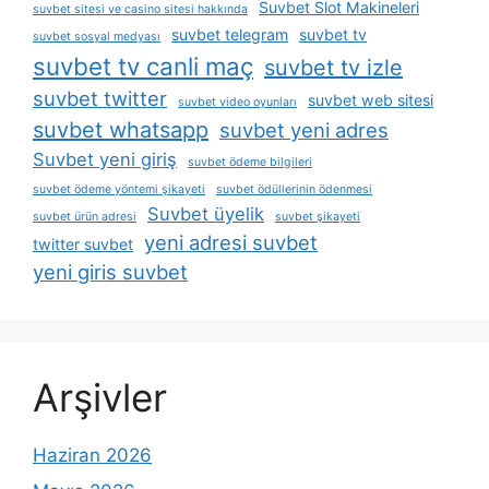
Suvbet Slot Makineleri
suvbet sitesi ve casino sitesi hakkında
suvbet telegram
suvbet tv
suvbet sosyal medyası
suvbet tv canli maç
suvbet tv izle
suvbet twitter
suvbet web sitesi
suvbet video oyunları
suvbet whatsapp
suvbet yeni adres
Suvbet yeni giriş
suvbet ödeme bilgileri
suvbet ödeme yöntemi şikayeti
suvbet ödüllerinin ödenmesi
Suvbet üyelik
suvbet ürün adresi
suvbet şikayeti
yeni adresi suvbet
twitter suvbet
yeni giris suvbet
Arşivler
Haziran 2026