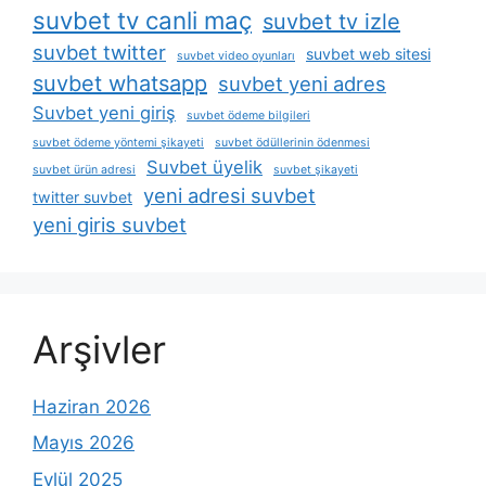
suvbet tv canli maç
suvbet tv izle
suvbet twitter
suvbet web sitesi
suvbet video oyunları
suvbet whatsapp
suvbet yeni adres
Suvbet yeni giriş
suvbet ödeme bilgileri
suvbet ödeme yöntemi şikayeti
suvbet ödüllerinin ödenmesi
Suvbet üyelik
suvbet ürün adresi
suvbet şikayeti
yeni adresi suvbet
twitter suvbet
yeni giris suvbet
Arşivler
Haziran 2026
Mayıs 2026
Eylül 2025