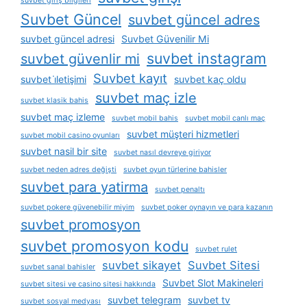
suvbet giriş bilgileri
Suvbet Güncel
suvbet güncel adres
suvbet güncel adresi
Suvbet Güvenilir Mi
suvbet instagram
suvbet güvenlir mi
Suvbet kayıt
suvbet i̇letişimi
suvbet kaç oldu
suvbet maç izle
suvbet klasik bahis
suvbet maç izleme
suvbet mobil bahis
suvbet mobil canlı maç
suvbet müşteri hizmetleri
suvbet mobil casino oyunları
suvbet nasil bir site
suvbet nasıl devreye giriyor
suvbet neden adres değişti
suvbet oyun türlerine bahisler
suvbet para yatirma
suvbet penaltı
suvbet pokere güvenebilir miyim
suvbet poker oynayın ve para kazanın
suvbet promosyon
suvbet promosyon kodu
suvbet rulet
suvbet sikayet
Suvbet Sitesi
suvbet sanal bahisler
Suvbet Slot Makineleri
suvbet sitesi ve casino sitesi hakkında
suvbet telegram
suvbet tv
suvbet sosyal medyası