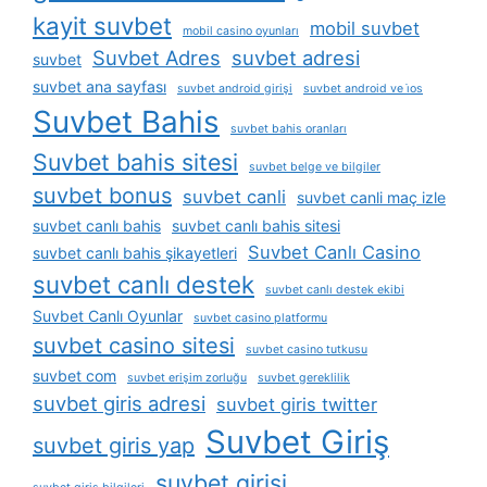
kayit suvbet
mobil suvbet
mobil casino oyunları
Suvbet Adres
suvbet adresi
suvbet
suvbet ana sayfası
suvbet android girişi
suvbet android ve i̇os
Suvbet Bahis
suvbet bahis oranları
Suvbet bahis sitesi
suvbet belge ve bilgiler
suvbet bonus
suvbet canli
suvbet canli maç izle
suvbet canlı bahis
suvbet canlı bahis sitesi
Suvbet Canlı Casino
suvbet canlı bahis şikayetleri
suvbet canlı destek
suvbet canlı destek ekibi
Suvbet Canlı Oyunlar
suvbet casino platformu
suvbet casino sitesi
suvbet casino tutkusu
suvbet com
suvbet erişim zorluğu
suvbet gereklilik
suvbet giris adresi
suvbet giris twitter
Suvbet Giriş
suvbet giris yap
suvbet girişi