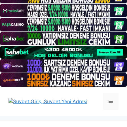
İçeriğe
atla
Menü