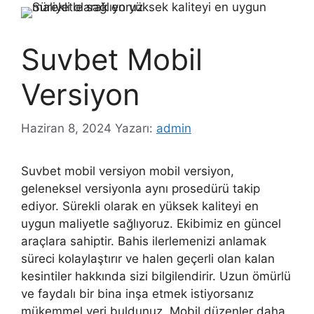
Suvbet Mobil
Versiyon
Haziran 8, 2024
Yazarı:
admin
Suvbet mobil versiyon mobil versiyon,
geleneksel versiyonla aynı prosedürü takip
ediyor. Sürekli olarak en yüksek kaliteyi en
uygun maliyetle sağlıyoruz. Ekibimiz en güncel
araçlara sahiptir. Bahis ilerlemenizi anlamak
süreci kolaylaştırır ve halen geçerli olan kalan
kesintiler hakkında sizi bilgilendirir. Uzun ömürlü
ve faydalı bir bina inşa etmek istiyorsanız
mükemmel yeri buldunuz. Mobil düzenler daha