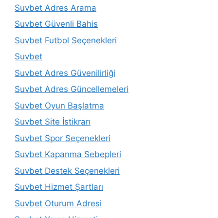
Suvbet Adres Arama
Suvbet Güvenli Bahis
Suvbet Futbol Seçenekleri
Suvbet
Suvbet Adres Güvenilirliği
Suvbet Adres Güncellemeleri
Suvbet Oyun Başlatma
Suvbet Site İstikrarı
Suvbet Spor Seçenekleri
Suvbet Kapanma Sebepleri
Suvbet Destek Seçenekleri
Suvbet Hizmet Şartları
Suvbet Oturum Adresi