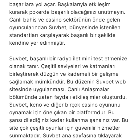
başarılara yol açar. Başkalarıyla etkileşim
kurarak pokerde başarılı olacağınızı unutmayın.
Canlı bahis ve casino sektörünün önde gelen
oyuncularından Suvbet, bünyesinde istenilen
standartları karşılayarak başarılı bir şekilde
kendine yer edinmiştir.
Suvbet, başarılı bir radyo iletimini test etmenize
olanak tanır. Çeşitli seviyeleri ve katmanları
birleştirerek düzgün ve kademeli bir gelişme
sağlamak mümkündür. Bu düzenin Suvbet web
sitesinde uygulanması, Canlı Anlaşmalar
bölümünde zaten faydalı etkileşimler oluşturdu.
Suvbet, keno ve diğer birçok casino oyununu
oynamak için öne çıkan bir platformdur. Bu
şansı dilediğiniz kadar kullanma şansınız var. Bu
site çok çeşitli oyunlar için güvenilir hizmetler
sunmaktadır. Suvbet ana sayfasına tıklayarak