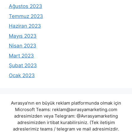
Ağustos 2023
Temmuz 2023
Haziran 2023
Mayıs 2023
Nisan 2023
Mart 2023
Şubat 2023
Ocak 2023
Avrasya'nın en büyük reklam platformunda olmak için
Microsoft Teams:
reklam@avrasyamarketing.com
adresimizden veya Telegram: @Avrasyamarketing
adresimizden irtibat kurabilirsiniz. (Tek iletişim
adreslerimiz teams / telegram ve mail adresimizdir.