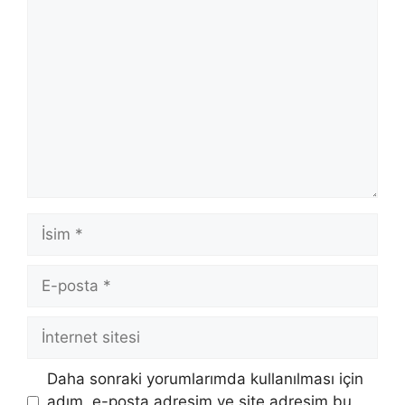
Yorum
İsim
E-
posta
İnternet
sitesi
Daha sonraki yorumlarımda kullanılması için
adım, e-posta adresim ve site adresim bu