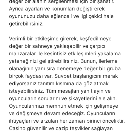
değer bir alanın sergilenmesi için bir şanstır.
Ayrıca ayarları ve konumları değiştirerek
oyununuzu daha eğlenceli ve ilgi çekici hale
getirebilirsiniz.
Verimli bir etkileşime girerek, keşfedilmeye
değer bir sahneye yaklaşabilir ve çarpıcı
manzaralar ile kesintisiz etkileşimleri yakalama
yeteneğinizi geliştirebilirsiniz. Bunun, ilerleme
olanağının yanı sıra denemeye değer bir gruba
birçok faydası var. Suvbet başlangıcını merak
ediyorsanız tanıtım kısmına da göz atmak
isteyebilirsiniz. Tüm mesajları yanıtlayın ve
oyuncuların sorularını ve şikayetlerini ele alın.
Oyuncularımızı memnun etmek için gelişmeye
ve değişmeye devam edeceğiz. Oyuncuların
ihtiyaçları ve arzuları her zaman birinci önceliktir.
Casino güvenilir ve cazip teşvikler sağlayan