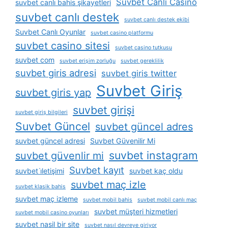
Suvbet Canlı Casino
suvbet canlı bahis şikayetleri
suvbet canlı destek
suvbet canlı destek ekibi
Suvbet Canlı Oyunlar
suvbet casino platformu
suvbet casino sitesi
suvbet casino tutkusu
suvbet com
suvbet erişim zorluğu
suvbet gereklilik
suvbet giris adresi
suvbet giris twitter
Suvbet Giriş
suvbet giris yap
suvbet girişi
suvbet giriş bilgileri
Suvbet Güncel
suvbet güncel adres
suvbet güncel adresi
Suvbet Güvenilir Mi
suvbet instagram
suvbet güvenlir mi
Suvbet kayıt
suvbet i̇letişimi
suvbet kaç oldu
suvbet maç izle
suvbet klasik bahis
suvbet maç izleme
suvbet mobil bahis
suvbet mobil canlı maç
suvbet müşteri hizmetleri
suvbet mobil casino oyunları
suvbet nasil bir site
suvbet nasıl devreye giriyor