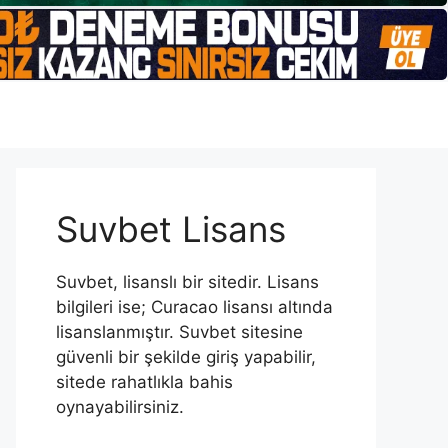
Suvbet Lisans
Suvbet, lisanslı bir sitedir. Lisans
bilgileri ise; Curacao lisansı altında
lisanslanmıştır. Suvbet sitesine
güvenli bir şekilde giriş yapabilir,
sitede rahatlıkla bahis
oynayabilirsiniz.