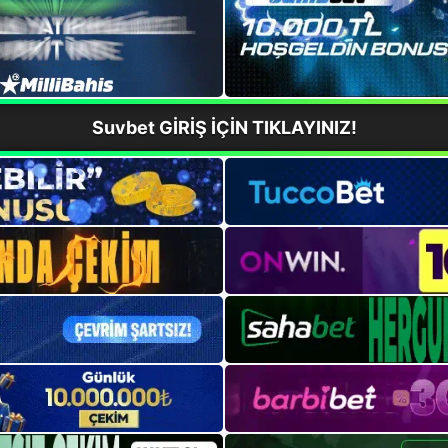
Suvbet GİRİŞ İÇİN TIKLAYINIZ!