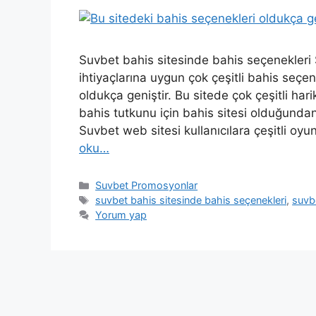
Suvbet bahis sitesinde bahis seçenekleri S
ihtiyaçlarına uygun çok çeşitli bahis seçe
oldukça geniştir. Bu sitede çok çeşitli har
bahis tutkunu için bahis sitesi olduğunda
Suvbet web sitesi kullanıcılara çeşitli o
oku…
Kategoriler
Suvbet Promosyonlar
Etiketler
suvbet bahis sitesinde bahis seçenekleri
,
suvbe
Yorum yap