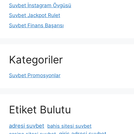
Suvbet İnstagram Övgüsü
Suvbet Jackpot Rulet
Suvbet Finans Başarısı
Kategoriler
Suvbet Promosyonlar
Etiket Bulutu
adresi suvbet
bahis sitesi suvbet
giris adresi suvbet
casino sitesi suvbet