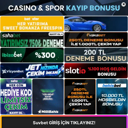
×
Suvbet GİRİŞ İÇİN TIKLAYINIZ!