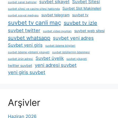
suvbet sikayet
Suvbet Sitesi
suvbet sanal bahisler
Suvbet Slot Makineleri
suvbet sitesi ve casino sitesi hakkında
suvbet telegram
suvbet tv
suvbet sosyal medyası
suvbet tv canli maç
suvbet tv izle
suvbet twitter
suvbet web sitesi
suvbet video oyunları
suvbet whatsapp
suvbet yeni adres
Suvbet yeni giriş
suvbet ödeme bilgileri
suvbet ödeme yöntemi şikayeti
suvbet ödüllerinin ödenmesi
Suvbet üyelik
suvbet ürün adresi
suvbet şikayeti
yeni adresi suvbet
twitter suvbet
yeni giris suvbet
Arşivler
Haziran 2026