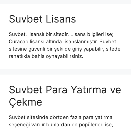
Suvbet Lisans
Suvbet, lisanslı bir sitedir. Lisans bilgileri ise;
Curacao lisansı altında lisanslanmıştır. Suvbet
sitesine güvenli bir şekilde giriş yapabilir, sitede
rahatlıkla bahis oynayabilirsiniz.
Suvbet Para Yatırma ve
Çekme
Suvbet sitesinde dörtden fazla para yatırma
seçeneği vardır bunlardan en popülerleri ise;