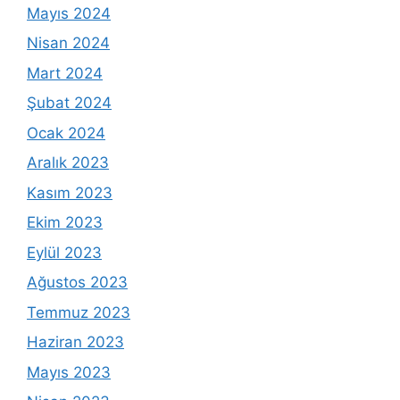
Mayıs 2024
Nisan 2024
Mart 2024
Şubat 2024
Ocak 2024
Aralık 2023
Kasım 2023
Ekim 2023
Eylül 2023
Ağustos 2023
Temmuz 2023
Haziran 2023
Mayıs 2023