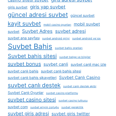
giris yap suvbet
giris suvbet
güncel adresi suvbet
güncel suvbet
kayit suvbet
mobil suvbet
mobil casino oyunları
Suvbet Adres
suvbet adresi
suvbet
suvbet ana sayfası
suvbet android girişi
suvbet android ve i̇os
Suvbet Bahis
suvbet bahis oranları
Suvbet bahis sitesi
suvbet belge ve bilgiler
suvbet bonus
suvbet canli
suvbet canli maç izle
suvbet canlı bahis
suvbet canlı bahis sitesi
Suvbet Canlı Casino
suvbet canlı bahis şikayetleri
suvbet canlı destek
suvbet canlı destek ekibi
Suvbet Canlı Oyunlar
suvbet casino platformu
suvbet casino sitesi
suvbet casino tutkusu
suvbet com
suvbet erişim zorluğu
suvbet gereklilik
suvbet giris adresi
suvbet giris twitter