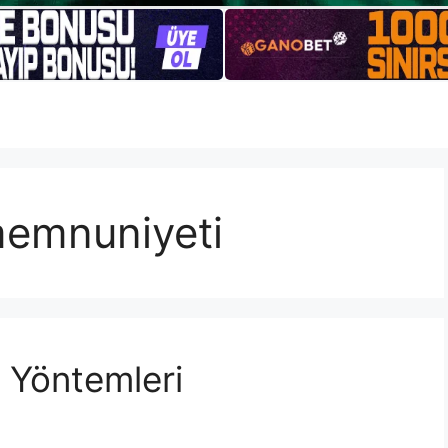
memnuniyeti
 Yöntemleri