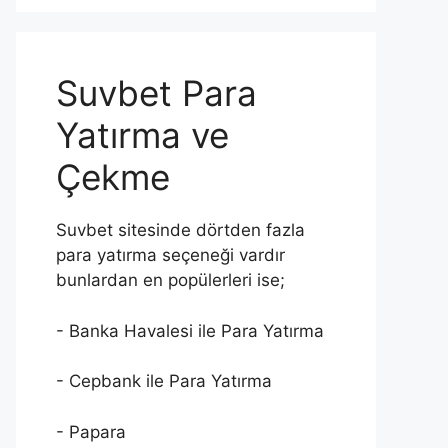
Suvbet Para
Yatırma ve
Çekme
Suvbet sitesinde dörtden fazla
para yatırma seçeneği vardır
bunlardan en popülerleri ise;
- Banka Havalesi ile Para Yatırma
- Cepbank ile Para Yatırma
- Papara